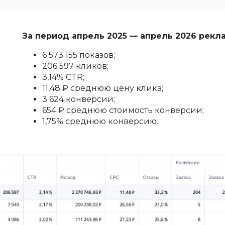
За период апрель 2025 — апрель 2026 рекл
6 573 155 показов;
206 597 кликов;
3,14% CTR;
11,48 ₽ среднюю цену клика;
3 624 конверсии;
654 ₽ среднюю стоимость конверсии;
1,75% среднюю конверсию.